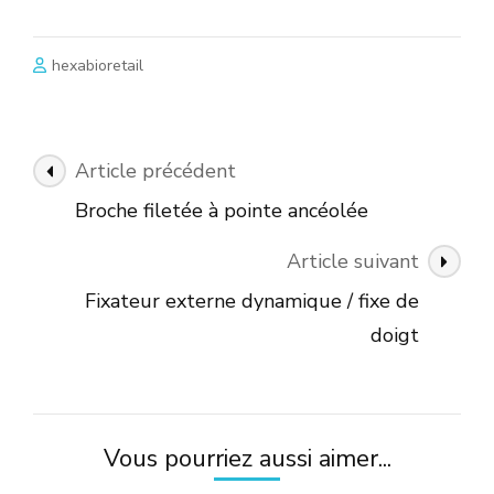
hexabioretail
Navigation
Article précédent
des
Broche filetée à pointe ancéolée
articles
Article suivant
Fixateur externe dynamique / fixe de
doigt
Vous pourriez aussi aimer...