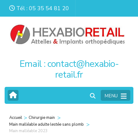
Aller
Tél : 05 35 54 81 20
au
contenu
(Pressez
Entrée)
Email : contact@hexabio-
retail.fr
MENU
>
>
Accueil
Chirurgie main
>
Main malléable adulte lestée sans plomb
Main malléable 2023