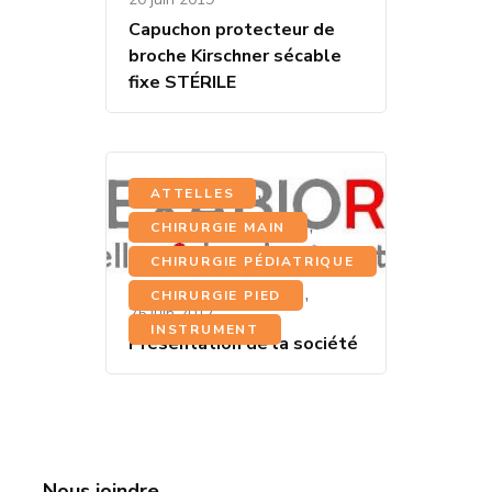
Capuchon protecteur de
broche Kirschner sécable
fixe STÉRILE
,
ATTELLES
,
CHIRURGIE MAIN
,
CHIRURGIE PÉDIATRIQUE
,
CHIRURGIE PIED
25 juin 2017
INSTRUMENT
Présentation de la société
Nous joindre