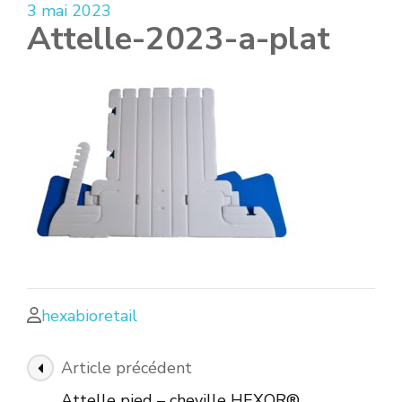
3 mai 2023
Attelle-2023-a-plat
hexabioretail
Navigation
Article précédent
des
Attelle pied – cheville HEXOR®