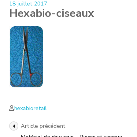
18 juillet 2017
Hexabio-ciseaux
hexabioretail
Navigation
Article précédent
des
Matériel de chirurgie – Pinces et ciseaux