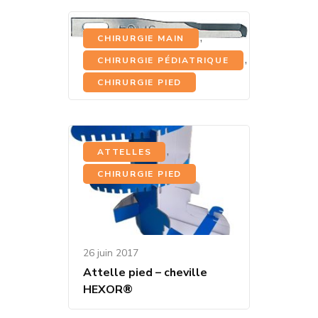
,
CHIRURGIE MAIN
,
5 septembre 2017
CHIRURGIE PÉDIATRIQUE
Lames de Beaver
CHIRURGIE PIED
,
ATTELLES
CHIRURGIE PIED
26 juin 2017
Attelle pied – cheville
HEXOR®