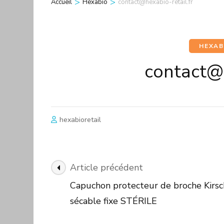
>
>
Accueil
Hexabio
contact@hexabio-retail.fr
HEXAB
contact@h
hexabioretail
Navigation
Article précédent
des
Capuchon protecteur de broche Kirsc
articles
sécable fixe STÉRILE