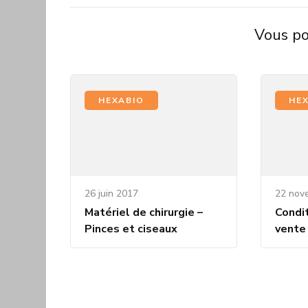
Vous pou
HEXABIO
HE
26 juin 2017
22 nov
Matériel de chirurgie –
Condi
Pinces et ciseaux
vente